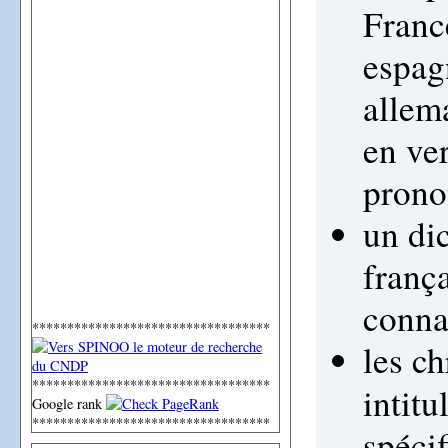
France
espagn
allem
en ve
prono
un di
frança
conna
**********************************
les c
**********************************
intit
Google rank
**********************************
spécif