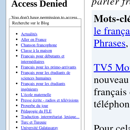
parler f
Mots-clé
Recherche sur le Blog
le frança
Actualités
Phrases
Aller en France
Chanson francophone
Classe à la maison
Français pour débutants et
intermédiaires
TV5 Mo
Français pour les primo-arrivants
Français pour les étudiants de
nouveau 
sciences humaines
Français pour les étudiants
français
ingénieurs
L'école maternelle
téléphon
Presse écrite - radios et télévisions
Proverbe du jour
Pédagogie du FLE
Traduction, interprétariat, lexique...
Turc et Turquie
Pour cela
Université Galatasaray