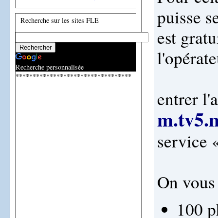
puisse s
Recherche sur les sites FLE
est grat
l'opérate
Recherche personnalisée
**********************************
entrer l'
m.tv5.
service
On vous 
100 p