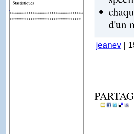
Stastistiques
chaqu
***********************************
**********************************
d'un 
jeanev
| 1
PARTAG